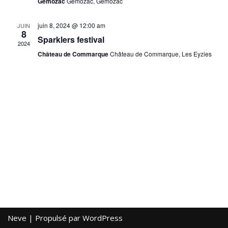
Gémozac
Gémozac, Gémozac
Évèn
juin 8, 2024 @ 12:00 am
JUIN
8
Sparklers festival
2024
Château de Commarque
Château de Commarque, Les Eyzies
Neve
| Propulsé par
WordPress