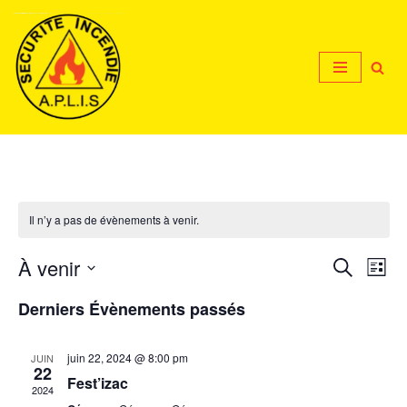
Aller
au
contenu
Il n’y a pas de évènements à venir.
À venir
Reche
Na
Recherche
Liste
Sélectionnez
de
et
Derniers Évènements passés
une
vu
navig
date.
Év
juin 22, 2024 @ 8:00 pm
JUIN
de
22
Fest’izac
2024
vues